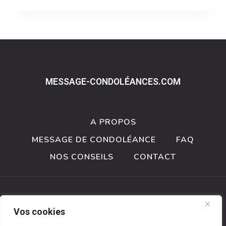
:
CE
QU’IL
FAUT
VRAIMENT
VÉRIFIER
AVANT
MESSAGE-CONDOLÉANCES.COM
DE
SIGNER
A PROPOS
MESSAGE DE CONDOLÉANCE
FAQ
NOS CONSEILS
CONTACT
Mentions légales
-
Politique de confidentialité
-
Vos cookies
Partenaires