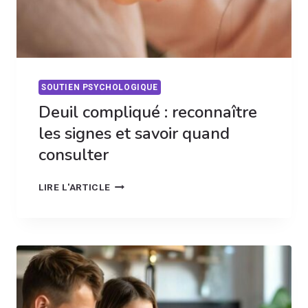
SOUTIEN PSYCHOLOGIQUE
Deuil compliqué : reconnaître
les signes et savoir quand
consulter
DEUIL
LIRE L'ARTICLE
COMPLIQUÉ
:
RECONNAÎTRE
LES
SIGNES
ET
SAVOIR
QUAND