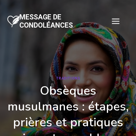
Aller
au
MESSAGE DE
contenu
CONDOLÉANCES
TRADITIONS
Obsèques
musulmanes : étapes,
prières et pratiques