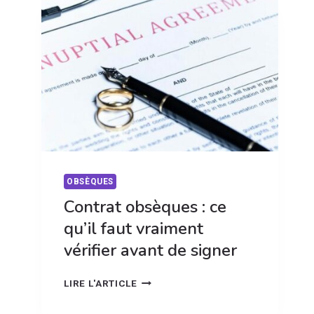
QUI
HÉRITE
VRAIMENT
?
OBSÈQUES
Contrat obsèques : ce
qu’il faut vraiment
vérifier avant de signer
CONTRAT
LIRE L'ARTICLE
OBSÈQUES
: