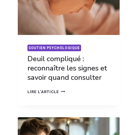
SOUTIEN PSYCHOLOGIQUE
Deuil compliqué :
reconnaître les signes et
savoir quand consulter
DEUIL
LIRE L'ARTICLE
COMPLIQUÉ
:
RECONNAÎTRE
LES
SIGNES
ET
SAVOIR