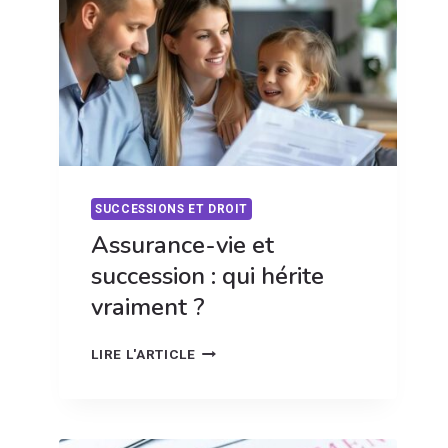
QUAND
CONSULTER
SUCCESSIONS ET DROIT
Assurance-vie et
succession : qui hérite
vraiment ?
ASSURANCE-
LIRE L'ARTICLE
VIE
ET
SUCCESSION
: