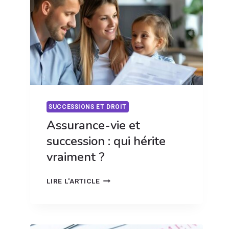
QUAND
CONSULTER
SUCCESSIONS ET DROIT
Assurance-vie et
succession : qui hérite
vraiment ?
ASSURANCE-
LIRE L'ARTICLE
VIE
ET
SUCCESSION
: