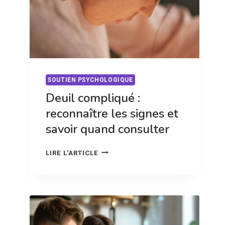
SOUTIEN PSYCHOLOGIQUE
Deuil compliqué :
reconnaître les signes et
savoir quand consulter
DEUIL
LIRE L'ARTICLE
COMPLIQUÉ
:
RECONNAÎTRE
LES
SIGNES
ET
SAVOIR